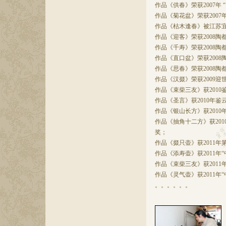
作品《供春》荣获2007年 
作品《菊花盆》荣获2007年
作品《枯木逢春》被江苏
作品《迎客》荣获2008
作品《千寿》荣获2008
作品《直口盆》荣获200
作品《思春》荣获2008
作品《汉掇》荣获2009
作品《束柴三友》获201
作品《圣言》获2010年
作品《银山长方》获201
作品《抽角十二方》获20
奖；
作品《掇只壶》获2011
作品《添寿壶》获2011
作品《束柴三友》获201
作品《灵气壶》获2011
。。。。。。